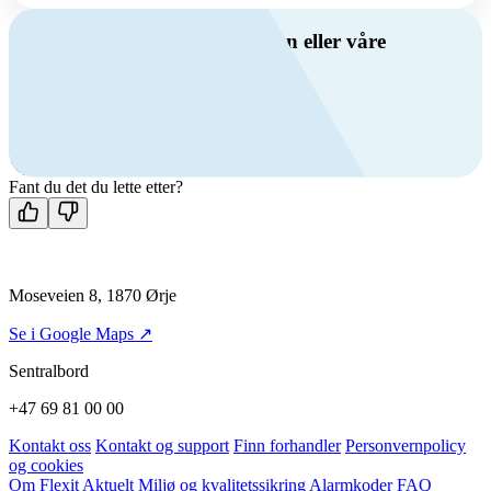
Har du spørsmål om ventilasjon eller våre
produkter?
Ring oss
+47 69 81 00 00
Man-fre: 08:00 - 14:00
Kontakt oss
Fant du det du lette etter?
Moseveien 8, 1870 Ørje
Se i Google Maps ↗
Sentralbord
+47 69 81 00 00
Kontakt oss
Kontakt og support
Finn forhandler
Personvernpolicy
og cookies
Om Flexit
Aktuelt
Miljø og kvalitetssikring
Alarmkoder
FAQ