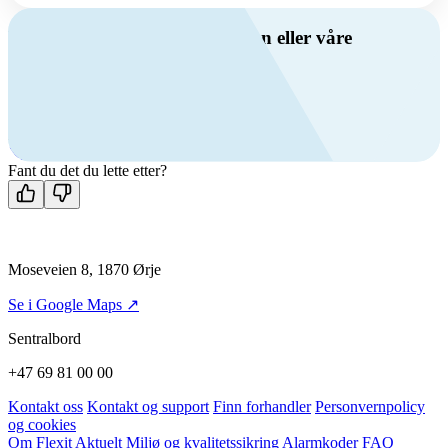
Har du spørsmål om ventilasjon eller våre
produkter?
Ring oss
+47 69 81 00 00
Man-fre: 08:00 - 14:00
Kontakt oss
Fant du det du lette etter?
Moseveien 8, 1870 Ørje
Se i Google Maps ↗
Sentralbord
+47 69 81 00 00
Kontakt oss
Kontakt og support
Finn forhandler
Personvernpolicy
og cookies
Om Flexit
Aktuelt
Miljø og kvalitetssikring
Alarmkoder
FAQ