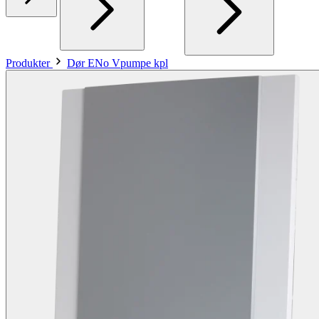
Produkter
Dør ENo Vpumpe kpl