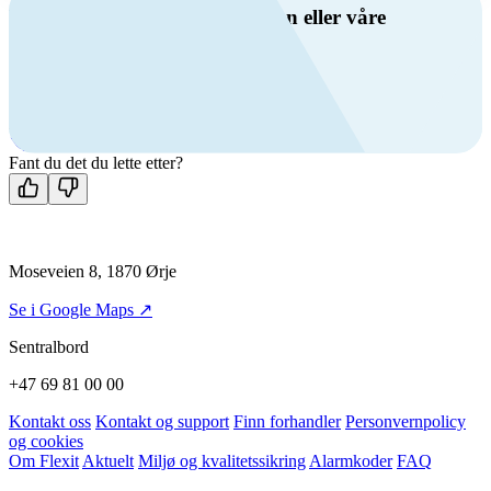
Har du spørsmål om ventilasjon eller våre
produkter?
Ring oss
+47 69 81 00 00
Man-fre: 08:00 - 14:00
Kontakt oss
Fant du det du lette etter?
Moseveien 8, 1870 Ørje
Se i Google Maps ↗
Sentralbord
+47 69 81 00 00
Kontakt oss
Kontakt og support
Finn forhandler
Personvernpolicy
og cookies
Om Flexit
Aktuelt
Miljø og kvalitetssikring
Alarmkoder
FAQ