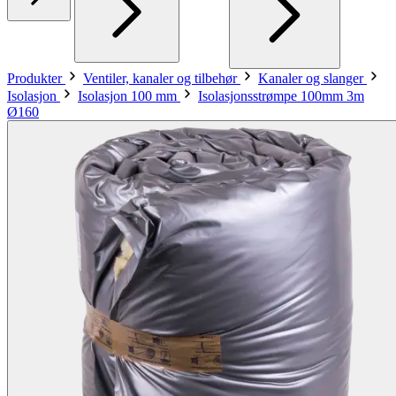
Produkter
Ventiler, kanaler og tilbehør
Kanaler og slanger
Isolasjon
Isolasjon 100 mm
Isolasjonsstrømpe 100mm 3m
Ø160