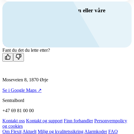
Har du spørsmål om ventilasjon eller våre
produkter?
Ring oss
+47 69 81 00 00
Man-fre: 08:00 - 14:00
Kontakt oss
Fant du det du lette etter?
Moseveien 8, 1870 Ørje
Se i Google Maps ↗
Sentralbord
+47 69 81 00 00
Kontakt oss
Kontakt og support
Finn forhandler
Personvernpolicy
og cookies
Om Flexit
Aktuelt
Miljø og kvalitetssikring
Alarmkoder
FAQ