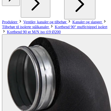
Produkter
Ventiler, kanaler og tilbehør
Kanaler og slanger
Tilbehør til isolerte stålkanaler
Kortbend 90° muffe/nippel isolert
Kortbend 90 gr M/N iso t19 Ø200