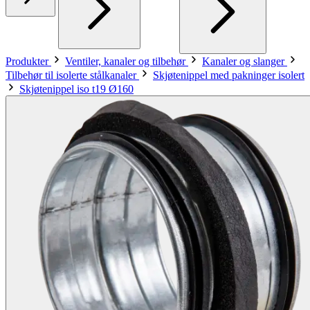
Produkter
Ventiler, kanaler og tilbehør
Kanaler og slanger
Tilbehør til isolerte stålkanaler
Skjøtenippel med pakninger isolert
Skjøtenippel iso t19 Ø160