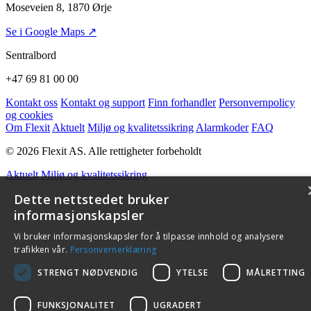
Moseveien 8, 1870 Ørje
Se i Google Maps ↗
Sentralbord
+47 69 81 00 00
Kontakt oss
Kontakt og support
Finn forhandler
Personvernpolicy
og cookies
Om Flexit
Aktuelt
Miljø og kvalitetssikring
Alarmkoder
FAQ
© 2026 Flexit AS. Alle rettigheter forbeholdt
Aktuelt
Miljø og kvalitetssikring
Dette nettstedet bruker
informasjonskapsler
Vi bruker informasjonskapsler for å tilpasse innhold og analysere
trafikken vår.
Personvernerklæring
STRENGT NØDVENDIG
YTELSE
MÅLRETTING
FUNKSJONALITET
UGRADERT