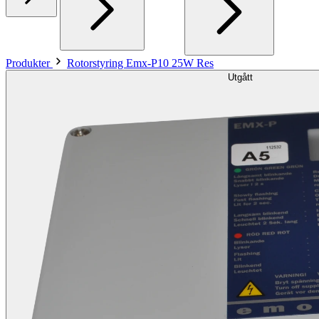
Produkter
Rotorstyring Emx-P10 25W Res
Utgått