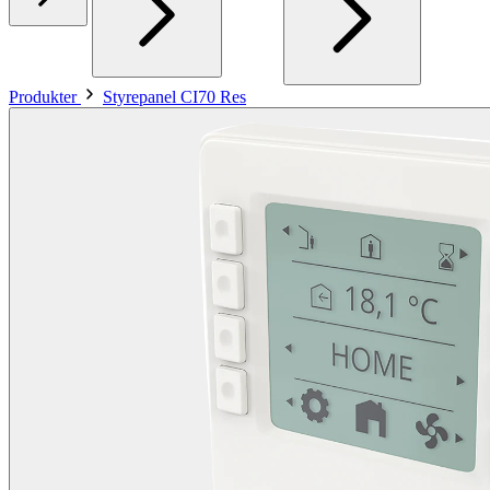
Produkter
Styrepanel CI70 Res