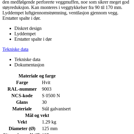
den medfølgende perforerte veggmuffen, noe som sikrer meget god
støyreduksjon. Kan monteres i veggtykkelser fra 90 til 170 mm.
Lyddempet luftgjennomstrømning, ventilasjon gjennom vegg.
Erstatter spalte i dør.
Diskret design
Lyddempet
Erstatter spalte i dør
Tekniske data
Tekniske data
Dokumentasjon
Materiale og farge
Farge
Hvit
RAL-nummer
9003
NCS-kode
S 0500 N
Glans
30
Materiale
Stål galvanisert
Mål og vekt
Vekt
1.29 kg
Diameter (Ø)
125 mm