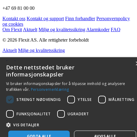
+47 69 81 00 00
Kontakt oss
Kontakt og support
Finn forhandler
Personvernpolicy
og cookies
Om Flexit
Aktuelt
Miljø og kvalitetssikring
Alarmkoder
FAQ
© 2026 Flexit AS. Alle rettigheter forbeholdt
Aktuelt
Miljø og kvalitetssikring
Dette nettstedet bruker
informasjonskapsler
Vi bruker informasjonskapsler for å tilpasse innhold og analysere
trafikken vår.
Personvernerklæring
STRENGT NØDVENDIG
YTELSE
MÅLRETTING
FUNKSJONALITET
UGRADERT
VIS DETALJER
GODTA ALLE
AVVIS ALLE