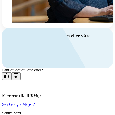
Har du spørsmål om ventilasjon eller våre
produkter?
Ring oss
+47 69 81 00 00
Man-fre: 08:00 - 14:00
Kontakt oss
Fant du det du lette etter?
Moseveien 8, 1870 Ørje
Se i Google Maps ↗
Sentralbord