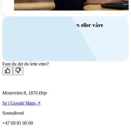
Har du spørsmål om ventilasjon eller våre
produkter?
Ring oss
+47 69 81 00 00
Man-fre: 08:00 - 14:00
Kontakt oss
Fant du det du lette etter?
Moseveien 8, 1870 Ørje
Se i Google Maps ↗
Sentralbord
+47 69 81 00 00