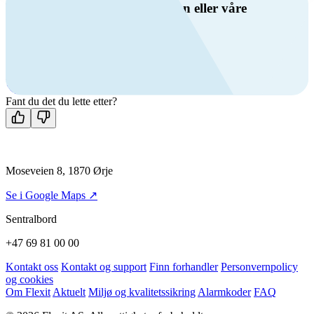
Har du spørsmål om ventilasjon eller våre
produkter?
Ring oss
+47 69 81 00 00
Man-fre: 08:00 - 14:00
Kontakt oss
Fant du det du lette etter?
Moseveien 8, 1870 Ørje
Se i Google Maps ↗
Sentralbord
+47 69 81 00 00
Kontakt oss
Kontakt og support
Finn forhandler
Personvernpolicy
og cookies
Om Flexit
Aktuelt
Miljø og kvalitetssikring
Alarmkoder
FAQ