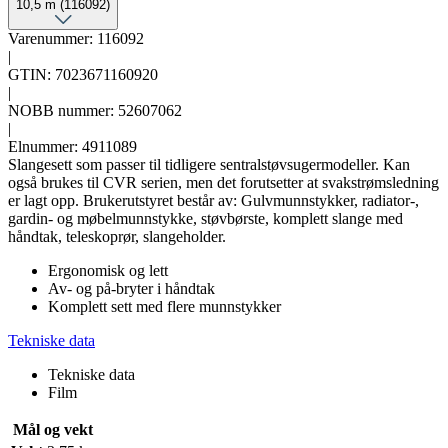
10,5 m (116092)
Varenummer: 116092
|
GTIN: 7023671160920
|
NOBB nummer: 52607062
|
Elnummer: 4911089
Slangesett som passer til tidligere sentralstøvsugermodeller. Kan
også brukes til CVR serien, men det forutsetter at svakstrømsledning
er lagt opp. Brukerutstyret består av: Gulvmunnstykker, radiator-,
gardin- og møbelmunnstykke, støvbørste, komplett slange med
håndtak, teleskoprør, slangeholder.
Ergonomisk og lett
Av- og på-bryter i håndtak
Komplett sett med flere munnstykker
Tekniske data
Tekniske data
Film
Mål og vekt