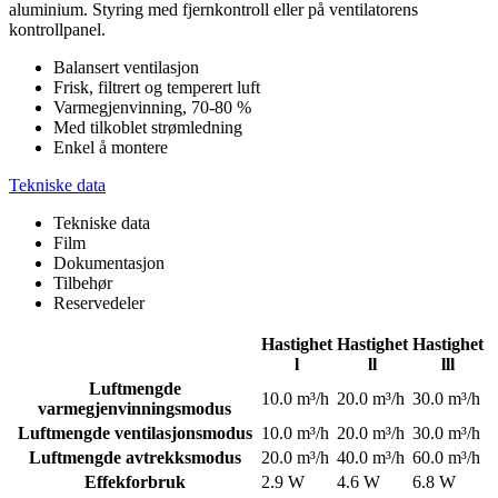
aluminium. Styring med fjernkontroll eller på ventilatorens
kontrollpanel.
Balansert ventilasjon
Frisk, filtrert og temperert luft
Varmegjenvinning, 70-80 %
Med tilkoblet strømledning
Enkel å montere
Tekniske data
Tekniske data
Film
Dokumentasjon
Tilbehør
Reservedeler
Hastighet
Hastighet
Hastighet
l
ll
lll
Luftmengde
10.0 m³/h
20.0 m³/h
30.0 m³/h
varmegjenvinningsmodus
Luftmengde ventilasjonsmodus
10.0 m³/h
20.0 m³/h
30.0 m³/h
Luftmengde avtrekksmodus
20.0 m³/h
40.0 m³/h
60.0 m³/h
Effekforbruk
2.9 W
4.6 W
6.8 W