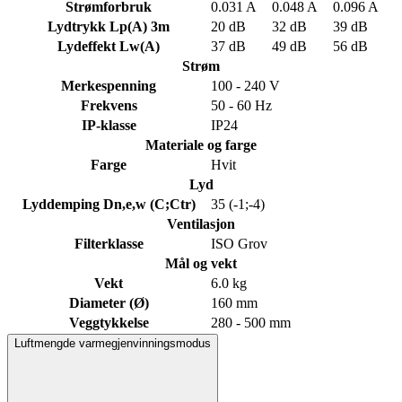
Strømforbruk
0.031 A
0.048 A
0.096 A
Lydtrykk Lp(A) 3m
20 dB
32 dB
39 dB
Lydeffekt Lw(A)
37 dB
49 dB
56 dB
Strøm
Merkespenning
100 - 240 V
Frekvens
50 - 60 Hz
IP-klasse
IP24
Materiale og farge
Farge
Hvit
Lyd
Lyddemping Dn,e,w (C;Ctr)
35 (-1;-4)
Ventilasjon
Filterklasse
ISO Grov
Mål og vekt
Vekt
6.0 kg
Diameter (Ø)
160 mm
Veggtykkelse
280 - 500 mm
Luftmengde varmegjenvinningsmodus