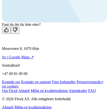
Ring oss
+47 69 81 00 00
Man-fre: 08:00 - 14:00
Kontakt oss
Fant du det du lette etter?
Moseveien 8, 1870 Ørje
Se i Google Maps ↗
Sentralbord
+47 69 81 00 00
Kontakt oss
Kontakt og support
Finn forhandler
Personvernpolicy
og cookies
Om Flexit
Aktuelt
Miljø og kvalitetssikring
Alarmkoder
FAQ
© 2026 Flexit AS. Alle rettigheter forbeholdt
Aktuelt
Miljø og kvalitetssikring