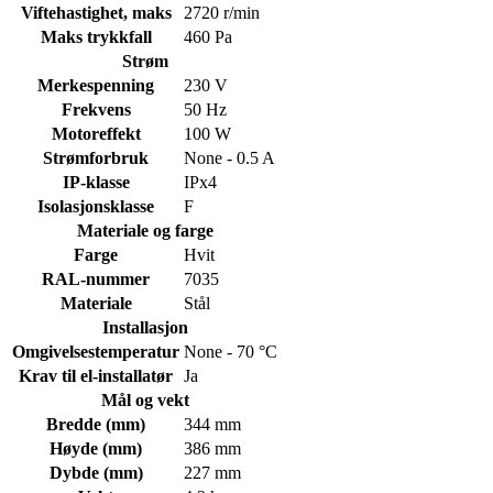
Viftehastighet, maks
2720 r/min
Maks trykkfall
460 Pa
Strøm
Merkespenning
230 V
Frekvens
50 Hz
Motoreffekt
100 W
Strømforbruk
None - 0.5 A
IP-klasse
IPx4
Isolasjonsklasse
F
Materiale og farge
Farge
Hvit
RAL-nummer
7035
Materiale
Stål
Installasjon
Omgivelsestemperatur
None - 70 °C
Krav til el-installatør
Ja
Mål og vekt
Bredde (mm)
344 mm
Høyde (mm)
386 mm
Dybde (mm)
227 mm