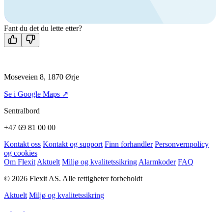
+47 69 81 00 00
Man-fre: 08:00 - 14:00
Kontakt oss
Fant du det du lette etter?
Moseveien 8, 1870 Ørje
Se i Google Maps ↗
Sentralbord
+47 69 81 00 00
Kontakt oss
Kontakt og support
Finn forhandler
Personvernpolicy
og cookies
Om Flexit
Aktuelt
Miljø og kvalitetssikring
Alarmkoder
FAQ
© 2026 Flexit AS. Alle rettigheter forbeholdt
Aktuelt
Miljø og kvalitetssikring