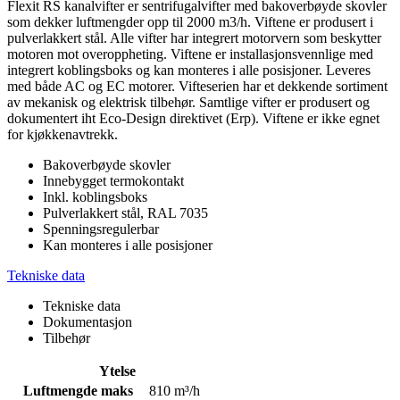
Flexit RS kanalvifter er sentrifugalvifter med bakoverbøyde skovler
som dekker luftmengder opp til 2000 m3/h. Viftene er produsert i
pulverlakkert stål. Alle vifter har integrert motorvern som beskytter
motoren mot overoppheting. Viftene er installasjonsvennlige med
integrert koblingsboks og kan monteres i alle posisjoner. Leveres
med både AC og EC motorer. Vifteserien har et dekkende sortiment
av mekanisk og elektrisk tilbehør. Samtlige vifter er produsert og
dokumentert iht Eco-Design direktivet (Erp). Viftene er ikke egnet
for kjøkkenavtrekk.
Bakoverbøyde skovler
Innebygget termokontakt
Inkl. koblingsboks
Pulverlakkert stål, RAL 7035
Spenningsregulerbar
Kan monteres i alle posisjoner
Tekniske data
Tekniske data
Dokumentasjon
Tilbehør
Ytelse
Luftmengde maks
810 m³/h