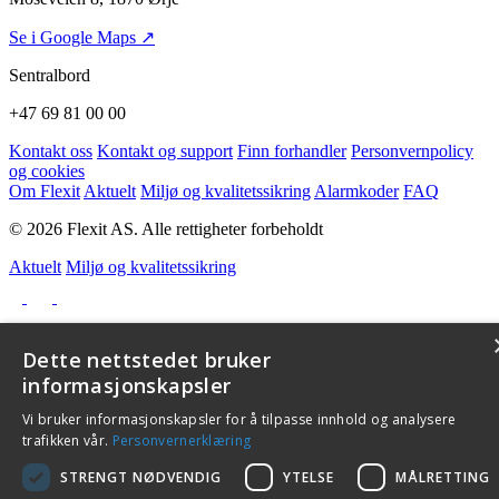
Se i Google Maps ↗
Sentralbord
+47 69 81 00 00
Kontakt oss
Kontakt og support
Finn forhandler
Personvernpolicy
og cookies
Om Flexit
Aktuelt
Miljø og kvalitetssikring
Alarmkoder
FAQ
© 2026 Flexit AS. Alle rettigheter forbeholdt
Aktuelt
Miljø og kvalitetssikring
Dette nettstedet bruker
informasjonskapsler
Vi bruker informasjonskapsler for å tilpasse innhold og analysere
trafikken vår.
Personvernerklæring
STRENGT NØDVENDIG
YTELSE
MÅLRETTING