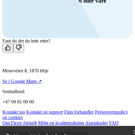
Har du spørsmål om ventilasjon eller våre
produkter?
Ring oss
+47 69 81 00 00
Man-fre: 08:00 - 14:00
Kontakt oss
Fant du det du lette etter?
Moseveien 8, 1870 Ørje
Se i Google Maps ↗
Sentralbord
+47 69 81 00 00
Kontakt oss
Kontakt og support
Finn forhandler
Personvernpolicy
og cookies
Om Flexit
Aktuelt
Miljø og kvalitetssikring
Alarmkoder
FAQ
© 2026 Flexit AS. Alle rettigheter forbeholdt