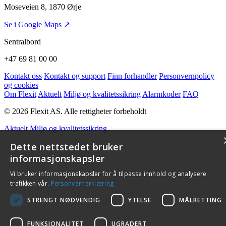
Moseveien 8, 1870 Ørje
Se i Google Maps ↗
Sentralbord
+47 69 81 00 00
Kontakt oss
Kontakt og support
Finn forhandler
Personvernpolicy
og cookies
Om Flexit
Aktuelt
Miljø og kvalitetssikring
Alarmkoder
FAQ
© 2026 Flexit AS. Alle rettigheter forbeholdt
Aktuelt
Miljø og kvalitetssikring
Dette nettstedet bruker
informasjonskapsler
Vi bruker informasjonskapsler for å tilpasse innhold og analysere
trafikken vår.
Personvernerklæring
STRENGT NØDVENDIG
YTELSE
MÅLRETTING
FUNKSJONALITET
UGRADERT