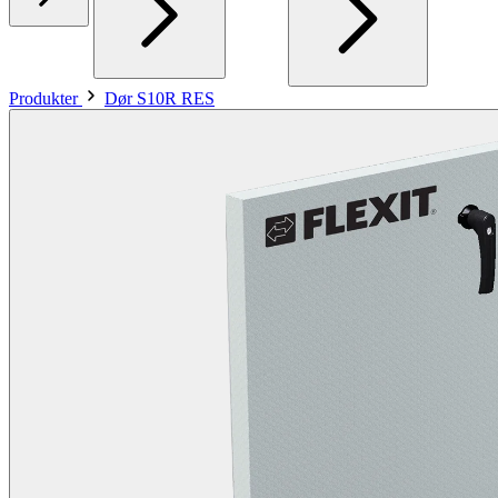
Produkter
Dør S10R RES