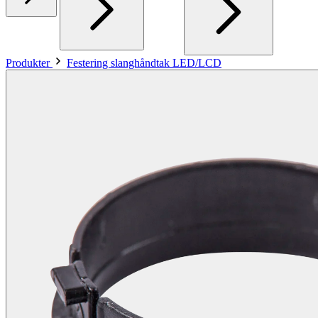
Produkter
Festering slanghåndtak LED/LCD