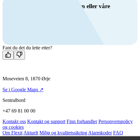
Har du spørsmål om ventilasjon eller våre
produkter?
Ring oss
+47 69 81 00 00
Man-fre: 08:00 - 14:00
Kontakt oss
Fant du det du lette etter?
Moseveien 8, 1870 Ørje
Se i Google Maps ↗
Sentralbord
+47 69 81 00 00
Kontakt oss
Kontakt og support
Finn forhandler
Personvernpolicy
og cookies
Om Flexit
Aktuelt
Miljø og kvalitetssikring
Alarmkoder
FAQ