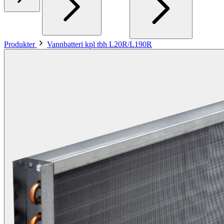
Produkter
Vannbatteri kpl tbh L20R/L190R