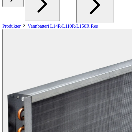
Produkter
Vannbatteri L14R/L110R/L150R Res