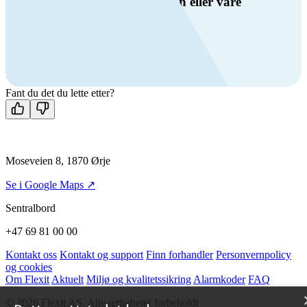
Har du spørsmål om ventilasjon eller våre
produkter?
Ring oss
+47 69 81 00 00
Man-fre: 08:00 - 14:00
Kontakt oss
Fant du det du lette etter?
Moseveien 8, 1870 Ørje
Se i Google Maps ↗
Sentralbord
+47 69 81 00 00
Kontakt oss
Kontakt og support
Finn forhandler
Personvernpolicy
og cookies
Om Flexit
Aktuelt
Miljø og kvalitetssikring
Alarmkoder
FAQ
© 2026 Flexit AS. Alle rettigheter forbeholdt