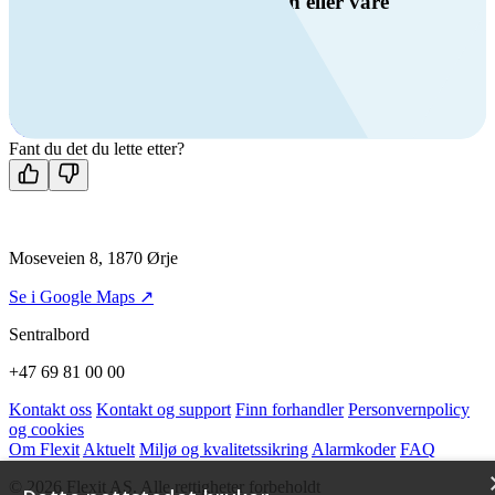
Har du spørsmål om ventilasjon eller våre
produkter?
Ring oss
+47 69 81 00 00
Man-fre: 08:00 - 14:00
Kontakt oss
Fant du det du lette etter?
Moseveien 8, 1870 Ørje
Se i Google Maps ↗
Sentralbord
+47 69 81 00 00
Kontakt oss
Kontakt og support
Finn forhandler
Personvernpolicy
og cookies
Om Flexit
Aktuelt
Miljø og kvalitetssikring
Alarmkoder
FAQ
© 2026 Flexit AS. Alle rettigheter forbeholdt