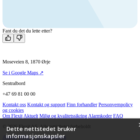
Ring oss
+47 69 81 00 00
Man-fre: 08:00 - 14:00
Kontakt oss
Fant du det du lette etter?
Moseveien 8, 1870 Ørje
Se i Google Maps ↗
Sentralbord
+47 69 81 00 00
Kontakt oss
Kontakt og support
Finn forhandler
Personvernpolicy
og cookies
Om Flexit
Aktuelt
Miljø og kvalitetssikring
Alarmkoder
FAQ
© 2026 Flexit AS. Alle rettigheter forbeholdt
Dette nettstedet bruker
informasjonskapsler
Aktuelt
Miljø og kvalitetssikring