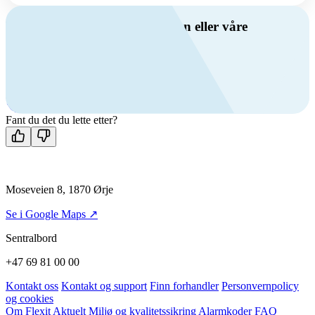
Har du spørsmål om ventilasjon eller våre
produkter?
Ring oss
+47 69 81 00 00
Man-fre: 08:00 - 14:00
Kontakt oss
Fant du det du lette etter?
Moseveien 8, 1870 Ørje
Se i Google Maps ↗
Sentralbord
+47 69 81 00 00
Kontakt oss
Kontakt og support
Finn forhandler
Personvernpolicy
og cookies
Om Flexit
Aktuelt
Miljø og kvalitetssikring
Alarmkoder
FAQ