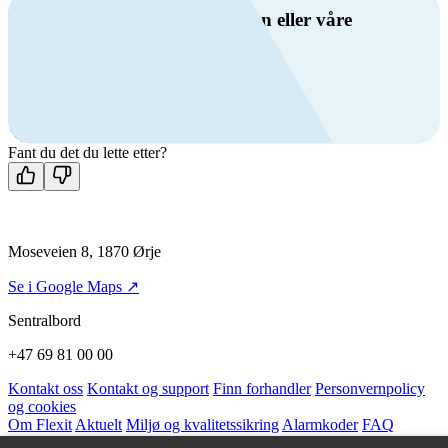
Har du spørsmål om ventilasjon eller våre
produkter?
Ring oss
+47 69 81 00 00
Man-fre: 08:00 - 14:00
Kontakt oss
Fant du det du lette etter?
Moseveien 8, 1870 Ørje
Se i Google Maps ↗
Sentralbord
+47 69 81 00 00
Kontakt oss
Kontakt og support
Finn forhandler
Personvernpolicy
og cookies
Om Flexit
Aktuelt
Miljø og kvalitetssikring
Alarmkoder
FAQ