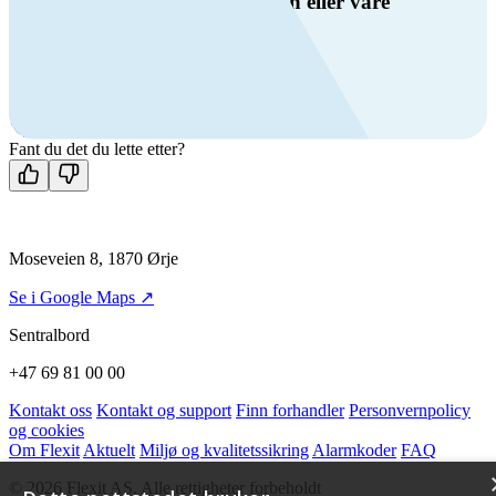
Har du spørsmål om ventilasjon eller våre
produkter?
Ring oss
+47 69 81 00 00
Man-fre: 08:00 - 14:00
Kontakt oss
Fant du det du lette etter?
Moseveien 8, 1870 Ørje
Se i Google Maps ↗
Sentralbord
+47 69 81 00 00
Kontakt oss
Kontakt og support
Finn forhandler
Personvernpolicy
og cookies
Om Flexit
Aktuelt
Miljø og kvalitetssikring
Alarmkoder
FAQ
© 2026 Flexit AS. Alle rettigheter forbeholdt