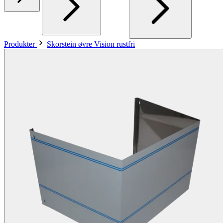
Produkter
Skorstein øvre Vision rustfri