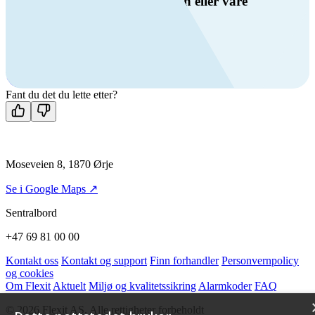
Har du spørsmål om ventilasjon eller våre
produkter?
Ring oss
+47 69 81 00 00
Man-fre: 08:00 - 14:00
Kontakt oss
Fant du det du lette etter?
Moseveien 8, 1870 Ørje
Se i Google Maps ↗
Sentralbord
+47 69 81 00 00
Kontakt oss
Kontakt og support
Finn forhandler
Personvernpolicy
og cookies
Om Flexit
Aktuelt
Miljø og kvalitetssikring
Alarmkoder
FAQ
© 2026 Flexit AS. Alle rettigheter forbeholdt