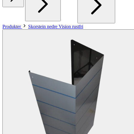
Produkter
Skorstein nedre Vision rustfri