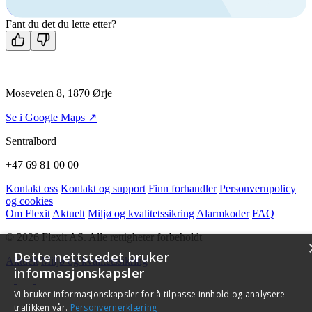
Kontakt oss
Fant du det du lette etter?
Moseveien 8, 1870 Ørje
Se i Google Maps ↗
Sentralbord
+47 69 81 00 00
Kontakt oss
Kontakt og support
Finn forhandler
Personvernpolicy
og cookies
Om Flexit
Aktuelt
Miljø og kvalitetssikring
Alarmkoder
FAQ
© 2026 Flexit AS. Alle rettigheter forbeholdt
Dette nettstedet bruker
Aktuelt
Miljø og kvalitetssikring
informasjonskapsler
Vi bruker informasjonskapsler for å tilpasse innhold og analysere
trafikken vår.
Personvernerklæring