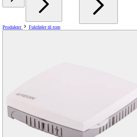
Produkter
Fuktføler til rom