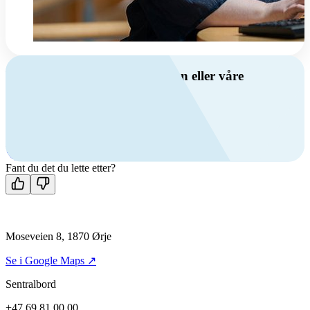
Har du spørsmål om ventilasjon eller våre
produkter?
Ring oss
+47 69 81 00 00
Man-fre: 08:00 - 14:00
Kontakt oss
Fant du det du lette etter?
Moseveien 8, 1870 Ørje
Se i Google Maps ↗
Sentralbord
+47 69 81 00 00