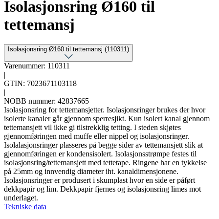
Isolasjonsring Ø160 til
tettemansj
Isolasjonsring Ø160 til tettemansj (110311)
Varenummer: 110311
|
GTIN: 7023671103118
|
NOBB nummer: 42837665
Isolasjonsring for tettemansjetter. Isolasjonsringer brukes der hvor
isolerte kanaler går gjennom sperresjikt. Kun isolert kanal gjennom
tettemansjett vil ikke gi tilstrekklig tetting. I steden skjøtes
gjennomføringen med muffe eller nippel og isolasjonsringer.
Isolalasjonsringer plasseres på begge sider av tettemansjett slik at
gjennomføringen er kondensisolert. Isolasjonsstrømpe festes til
isolasjonsring/tettemansjett med tettetape. Ringene har en tykkelse
på 25mm og innvendig diameter iht. kanaldimensjonene.
Isolasjonsringer er produsert i skumplast hvor en side er påført
dekkpapir og lim. Dekkpapir fjernes og isolasjonsring limes mot
underlaget.
Tekniske data