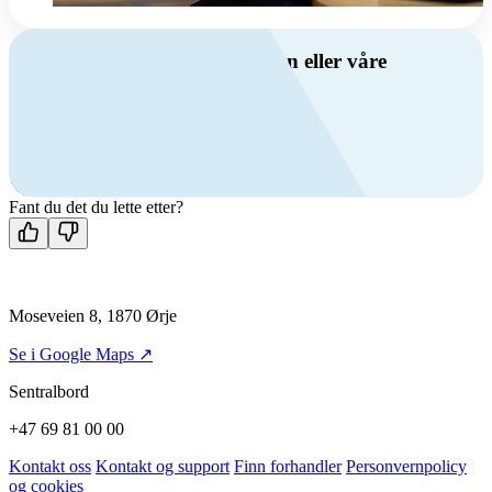
Har du spørsmål om ventilasjon eller våre
produkter?
Ring oss
+47 69 81 00 00
Man-fre: 08:00 - 14:00
Kontakt oss
Fant du det du lette etter?
Moseveien 8, 1870 Ørje
Se i Google Maps ↗
Sentralbord
+47 69 81 00 00
Kontakt oss
Kontakt og support
Finn forhandler
Personvernpolicy
og cookies