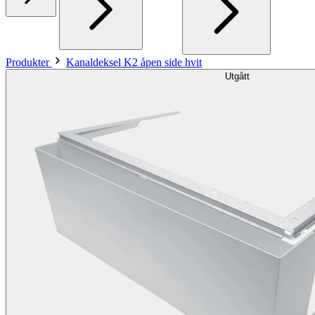
Produkter
Kanaldeksel K2 åpen side hvit
Utgått