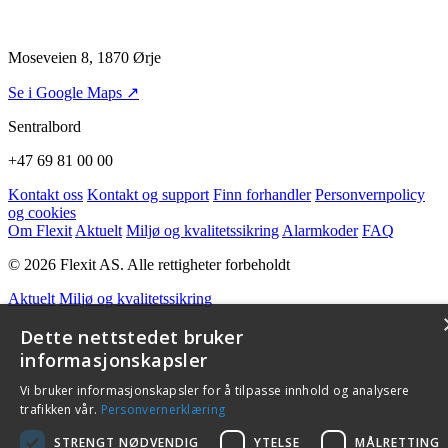
Moseveien 8, 1870 Ørje
Se i Google Maps ↗
Sentralbord
+47 69 81 00 00
Kontakt oss
Kontakt og support
Finn forhandler
Personvernpolicy
og cookies
Om Flexit
Aktuelt
Miljø og kvalitetssikring
Alarmkoder
FAQ
© 2026 Flexit AS. Alle rettigheter forbeholdt
Aktuelt
Miljø og kvalitetssikring
Dette nettstedet bruker
informasjonskapsler
Vi bruker informasjonskapsler for å tilpasse innhold og analysere
trafikken vår.
Personvernerklæring
STRENGT NØDVENDIG
YTELSE
MÅLRETTING