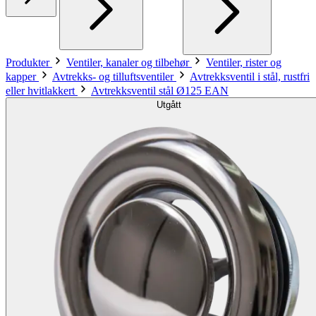
Produkter
Ventiler, kanaler og tilbehør
Ventiler, rister og
kapper
Avtrekks- og tilluftsventiler
Avtrekksventil i stål, rustfri
eller hvitlakkert
Avtrekksventil stål Ø125 EAN
Utgått