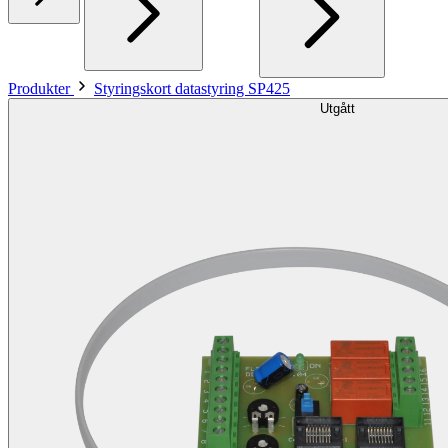
Produkter
Styringskort datastyring SP425
Utgått