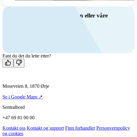
Har du spørsmål om ventilasjon eller våre
produkter?
Ring oss
+47 69 81 00 00
Man-fre: 08:00 - 14:00
Kontakt oss
Fant du det du lette etter?
Moseveien 8, 1870 Ørje
Se i Google Maps ↗
Sentralbord
+47 69 81 00 00
Kontakt oss
Kontakt og support
Finn forhandler
Personvernpolicy
og cookies