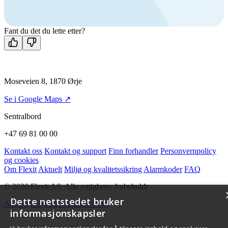
+47 69 81 00 00
Man-fre: 08:00 - 14:00
Kontakt oss
Fant du det du lette etter?
Moseveien 8, 1870 Ørje
Se i Google Maps ↗
Sentralbord
+47 69 81 00 00
Kontakt oss
Kontakt og support
Finn forhandler
Personvernpolicy
og cookies
Om Flexit
Aktuelt
Miljø og kvalitetssikring
Alarmkoder
FAQ
© 2026 Flexit AS. Alle rettigheter forbeholdt
Dette nettstedet bruker
Aktuelt
Miljø og kvalitetssikring
informasjonskapsler