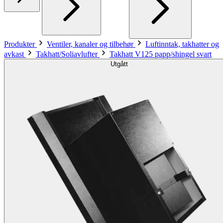
Produkter
Ventiler, kanaler og tilbehør
Luftinntak, takhatter og
avkast
Takhatt/Soliavlufter
Takhatt V125 papp/shingel svart
Utgått