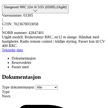
Slangesett RRC 12m til SSS (03305) (Utgått)
Varenummer: 03305
|
GTIN: 7023670033058
|
NOBB nummer: 42847401
Utgått modell. Brukerutstyr RRC, m/12 m slange. Håndtak med
hastigheter. Radio remote control / trådløs styring. Passer kun til CV
400 RRC.
Tekniske data
Dokumentasjon
Reservedeler
Passer med
Dokumentasjon
Type dokumentasjon:
Type
Navn