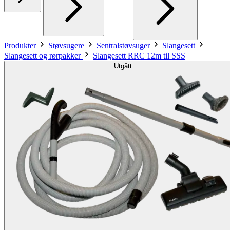
Produkter
Støvsugere
Sentralstøvsuger
Slangesett
Slangesett og rørpakker
Slangesett RRC 12m til SSS
Utgått