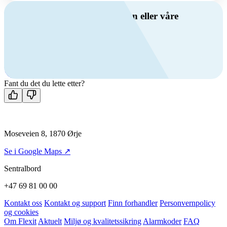
Har du spørsmål om ventilasjon eller våre
produkter?
Ring oss
+47 69 81 00 00
Man-fre: 08:00 - 14:00
Kontakt oss
Fant du det du lette etter?
Moseveien 8, 1870 Ørje
Se i Google Maps ↗
Sentralbord
+47 69 81 00 00
Kontakt oss
Kontakt og support
Finn forhandler
Personvernpolicy
og cookies
Om Flexit
Aktuelt
Miljø og kvalitetssikring
Alarmkoder
FAQ