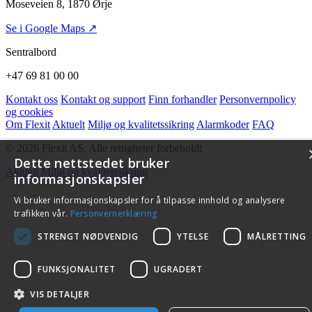
Moseveien 8, 1870 Ørje
Se i Google Maps ↗
Sentralbord
+47 69 81 00 00
Kontakt oss
Kontakt og support
Finn forhandler
Personvernpolicy
og cookies
Om Flexit
Aktuelt
Miljø og kvalitetssikring
Alarmkoder
FAQ
© 2026 Flexit AS. Alle rettigheter forbeholdt
Dette nettstedet bruker
Aktuelt
Miljø og kvalitetssikring
informasjonskapsler
Vi bruker informasjonskapsler for å tilpasse innhold og analysere
trafikken vår.
Personvernerklæring
STRENGT NØDVENDIG
YTELSE
MÅLRETTING
FUNKSJONALITET
UGRADERT
VIS DETALJER