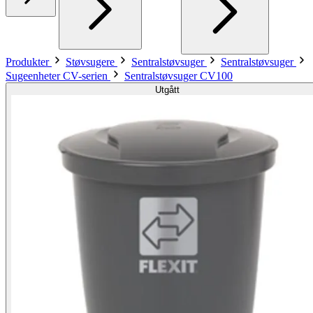
Produkter
Støvsugere
Sentralstøvsuger
Sentralstøvsuger
Sugeenheter CV-serien
Sentralstøvsuger CV100
Utgått