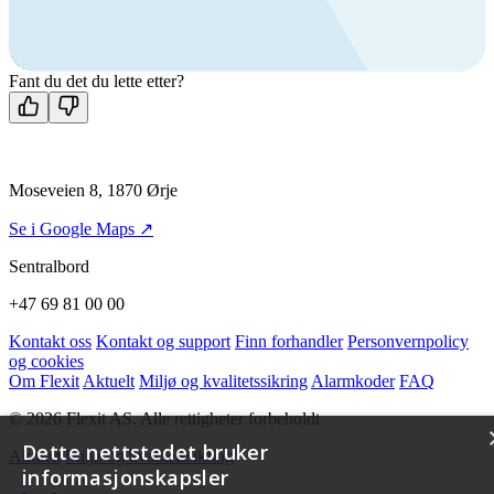
Ring oss
+47 69 81 00 00
Man-fre: 08:00 - 14:00
Kontakt oss
Fant du det du lette etter?
Moseveien 8, 1870 Ørje
Se i Google Maps ↗
Sentralbord
+47 69 81 00 00
Kontakt oss
Kontakt og support
Finn forhandler
Personvernpolicy
og cookies
Om Flexit
Aktuelt
Miljø og kvalitetssikring
Alarmkoder
FAQ
© 2026 Flexit AS. Alle rettigheter forbeholdt
Dette nettstedet bruker
Aktuelt
Miljø og kvalitetssikring
informasjonskapsler