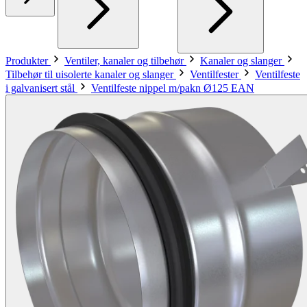
Produkter
Ventiler, kanaler og tilbehør
Kanaler og slanger
Tilbehør til uisolerte kanaler og slanger
Ventilfester
Ventilfeste
i galvanisert stål
Ventilfeste nippel m/pakn Ø125 EAN