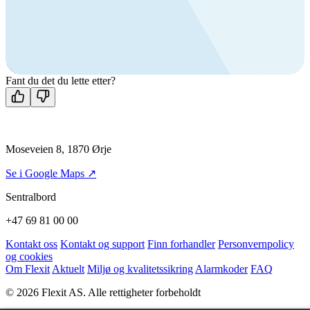
produkter?
Ring oss
+47 69 81 00 00
Man-fre: 08:00 - 14:00
Kontakt oss
Fant du det du lette etter?
Moseveien 8, 1870 Ørje
Se i Google Maps ↗
Sentralbord
+47 69 81 00 00
Kontakt oss
Kontakt og support
Finn forhandler
Personvernpolicy
og cookies
Om Flexit
Aktuelt
Miljø og kvalitetssikring
Alarmkoder
FAQ
© 2026 Flexit AS. Alle rettigheter forbeholdt