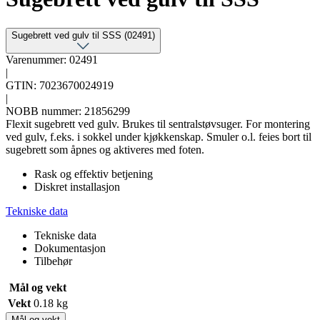
Sugebrett ved gulv til SSS (02491)
Varenummer: 02491
|
GTIN: 7023670024919
|
NOBB nummer: 21856299
Flexit sugebrett ved gulv. Brukes til sentralstøvsuger. For montering
ved gulv, f.eks. i sokkel under kjøkkenskap. Smuler o.l. feies bort til
sugebrett som åpnes og aktiveres med foten.
Rask og effektiv betjening
Diskret installasjon
Tekniske data
Tekniske data
Dokumentasjon
Tilbehør
Mål og vekt
Vekt
0.18 kg
Mål og vekt