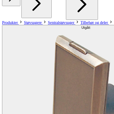
Produkter
Støvsugere
Sentralstøvsuger
Tilbehør og deler
Utgått