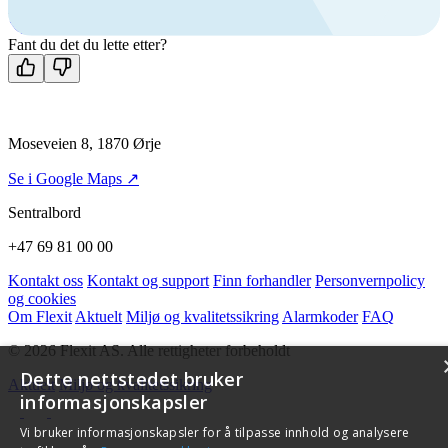
Man-fre: 08:00 - 14:00
Kontakt oss
Fant du det du lette etter?
Moseveien 8, 1870 Ørje
Se i Google Maps ↗
Sentralbord
+47 69 81 00 00
Kontakt oss
Kontakt og support
Finn forhandler
Personvernpolicy
og cookies
Om Flexit
Aktuelt
Miljø og kvalitetssikring
Alarmkoder
FAQ
© 2026 Flexit AS. Alle rettigheter forbeholdt
Dette nettstedet bruker
Aktuelt
Miljø og kvalitetssikring
informasjonskapsler
Vi bruker informasjonskapsler for å tilpasse innhold og analysere