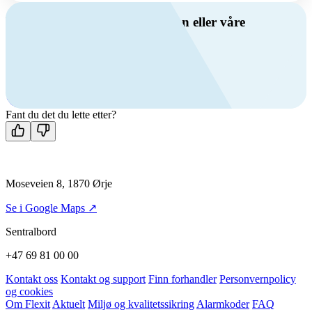
Har du spørsmål om ventilasjon eller våre
produkter?
Ring oss
+47 69 81 00 00
Man-fre: 08:00 - 14:00
Kontakt oss
Fant du det du lette etter?
Moseveien 8, 1870 Ørje
Se i Google Maps ↗
Sentralbord
+47 69 81 00 00
Kontakt oss
Kontakt og support
Finn forhandler
Personvernpolicy
og cookies
Om Flexit
Aktuelt
Miljø og kvalitetssikring
Alarmkoder
FAQ