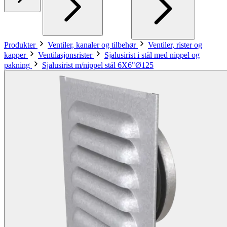
Produkter
Ventiler, kanaler og tilbehør
Ventiler, rister og
kapper
Ventilasjonsrister
Sjalusirist i stål med nippel og
pakning
Sjalusirist m/nippel stål 6X6"Ø125