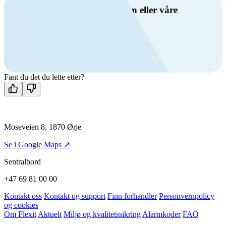
Har du spørsmål om ventilasjon eller våre
produkter?
Ring oss
+47 69 81 00 00
Man-fre: 08:00 - 14:00
Kontakt oss
Fant du det du lette etter?
Moseveien 8, 1870 Ørje
Se i Google Maps ↗
Sentralbord
+47 69 81 00 00
Kontakt oss
Kontakt og support
Finn forhandler
Personvernpolicy
og cookies
Om Flexit
Aktuelt
Miljø og kvalitetssikring
Alarmkoder
FAQ