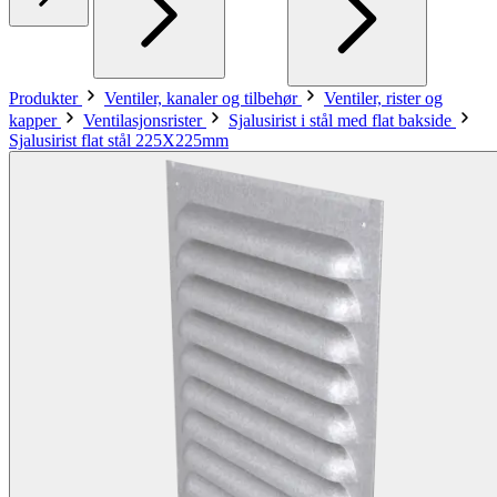
Produkter
Ventiler, kanaler og tilbehør
Ventiler, rister og
kapper
Ventilasjonsrister
Sjalusirist i stål med flat bakside
Sjalusirist flat stål 225X225mm