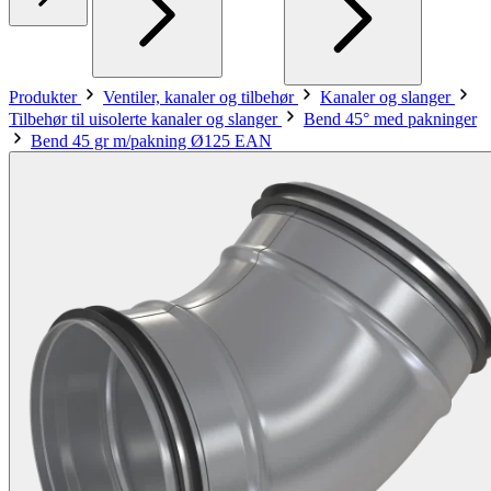
Produkter
Ventiler, kanaler og tilbehør
Kanaler og slanger
Tilbehør til uisolerte kanaler og slanger
Bend 45° med pakninger
Bend 45 gr m/pakning Ø125 EAN