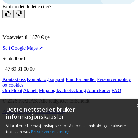
Kontakt oss
Fant du det du lette etter?
Moseveien 8, 1870 Ørje
Se i Google Maps ↗
Sentralbord
+47 69 81 00 00
Kontakt oss
Kontakt og support
Finn forhandler
Personvernpolicy
og cookies
Om Flexit
Aktuelt
Miljø og kvalitetssikring
Alarmkoder
FAQ
© 2026 Flexit AS. Alle rettigheter forbeholdt
Dette nettstedet bruker
Aktuelt
Miljø og kvalitetssikring
informasjonskapsler
Vi bruker informasjonskapsler for å tilpasse innhold og analysere
trafikken vår.
Personvernerklæring