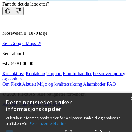
Fant du det du lette etter?
Moseveien 8, 1870 Ørje
Se i Google Maps ↗
Sentralbord
+47 69 81 00 00
Kontakt oss
Kontakt og support
Finn forhandler
Personvernpolicy
og cookies
Om Flexit
Aktuelt
Miljø og kvalitetssikring
Alarmkoder
FAQ
© 2026 Flexit AS. Alle rettigheter forbeholdt
Dette nettstedet bruker
Aktuelt
Miljø og kvalitetssikring
informasjonskapsler
Vi bruker informasjonskapsler for å tilpasse innhold og analysere
trafikken vår.
Personvernerklæring