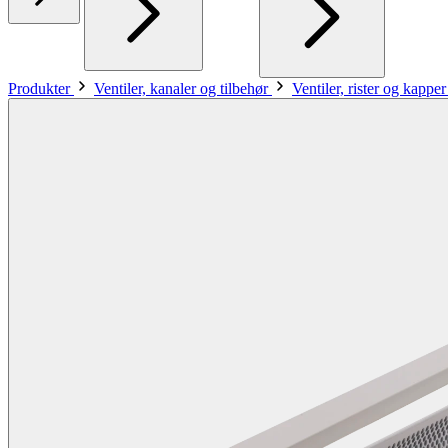
Produkter
Ventiler, kanaler og tilbehør
Ventiler, rister og kappe