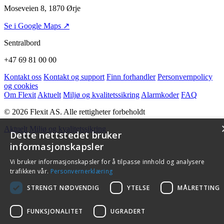
Moseveien 8, 1870 Ørje
Se i Google Maps ↗
Sentralbord
+47 69 81 00 00
Kontakt oss
Kontakt og support
Finn forhandler
Personvernpolicy
og cookies
Om Flexit
Aktuelt
Miljø og kvalitetssikring
Alarmkoder
FAQ
© 2026 Flexit AS. Alle rettigheter forbeholdt
Aktuelt
Miljø og kvalitetssikring
Dette nettstedet bruker
informasjonskapsler
Vi bruker informasjonskapsler for å tilpasse innhold og analysere
trafikken vår.
Personvernerklæring
STRENGT NØDVENDIG
YTELSE
MÅLRETTING
FUNKSJONALITET
UGRADERT